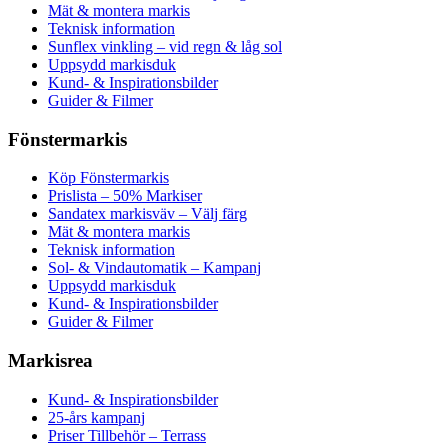
olika
Mät & montera markis
alternativen
Teknisk information
kan
Sunflex vinkling – vid regn & låg sol
väljas
Uppsydd markisduk
på
Kund- & Inspirationsbilder
produktsidan
Guider & Filmer
Fönstermarkis
Köp Fönstermarkis
Prislista – 50% Markiser
Sandatex markisväv – Välj färg
Mät & montera markis
Teknisk information
Sol- & Vindautomatik – Kampanj
Uppsydd markisduk
Kund- & Inspirationsbilder
Guider & Filmer
Markisrea
Kund- & Inspirationsbilder
25-års kampanj
Priser Tillbehör – Terrass