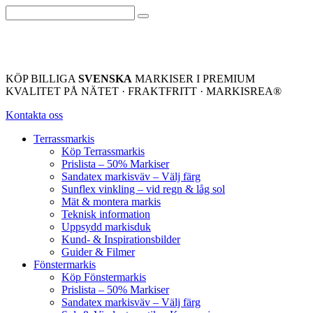
KÖP BILLIGA
SVENSKA
MARKISER I PREMIUM
KVALITET PÅ NÄTET · FRAKTFRITT · MARKISREA®
Kontakta oss
Terrassmarkis
Köp Terrassmarkis
Prislista – 50% Markiser
Sandatex markisväv – Välj färg
Sunflex vinkling – vid regn & låg sol
Mät & montera markis
Teknisk information
Uppsydd markisduk
Kund- & Inspirationsbilder
Guider & Filmer
Fönstermarkis
Köp Fönstermarkis
Prislista – 50% Markiser
Sandatex markisväv – Välj färg