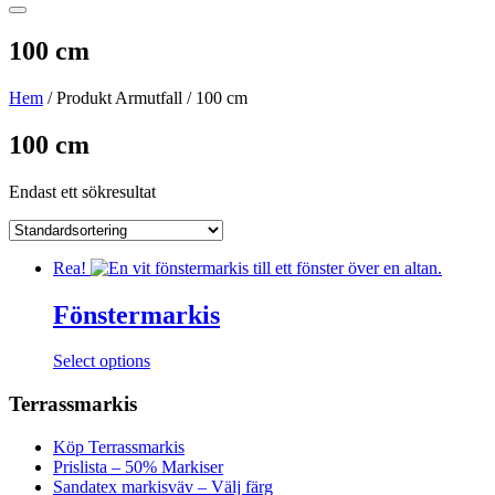
100 cm
Hem
/ Produkt Armutfall / 100 cm
100 cm
Endast ett sökresultat
Rea!
Fönstermarkis
Den
Select options
här
produkten
Terrassmarkis
har
flera
Köp Terrassmarkis
varianter.
Prislista – 50% Markiser
De
Sandatex markisväv – Välj färg