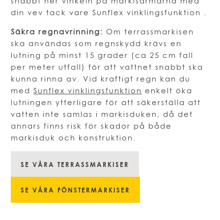
snabbt ner vinkeln på markisarmarna med
din vev tack vare Sunflex vinklingsfunktion .
Säkra regnavrinning:
Om terrassmarkisen
ska användas som regnskydd krävs en
lutning på minst 15 grader (ca 25 cm fall
per meter utfall) för att vattnet snabbt ska
kunna rinna av. Vid kraftigt regn kan du
med
Sunflex vinklingsfunktion
enkelt öka
lutningen ytterligare för att säkerställa att
vatten inte samlas i markisduken, då det
annars finns risk för skador på både
markisduk och konstruktion.
SE VÅRA TERRASSMARKISER
SE VÅRA FÖNSTERMARKISER