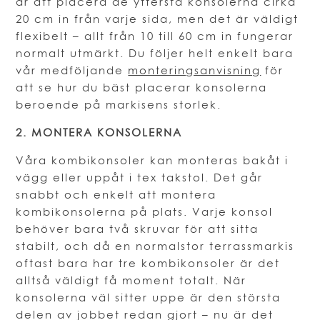
är att placera de yttersta konsolerna cirka
20 cm in från varje sida, men det är väldigt
flexibelt – allt från 10 till 60 cm in fungerar
normalt utmärkt. Du följer helt enkelt bara
vår medföljande
monteringsanvisning
för
att se hur du bäst placerar konsolerna
beroende på markisens storlek.
2. MONTERA KONSOLERNA
Våra kombikonsoler kan monteras bakåt i
vägg eller uppåt i tex takstol. Det går
snabbt och enkelt att montera
kombikonsolerna på plats. Varje konsol
behöver bara två skruvar för att sitta
stabilt, och då en normalstor terrassmarkis
oftast bara har tre kombikonsoler är det
alltså väldigt få moment totalt. När
konsolerna väl sitter uppe är den största
delen av jobbet redan gjort – nu är det