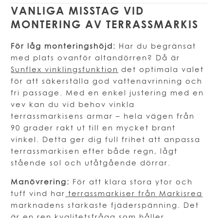
VANLIGA MISSTAG VID
MONTERING AV TERRASSMARKIS
För låg monteringshöjd:
Har du begränsat
med plats ovanför altandörren? Då är
Sunflex vinklingsfunktion
det optimala valet
för att säkerställa god vattenavrinning och
fri passage. Med en enkel justering med en
vev kan du vid behov vinkla
terrassmarkisens armar – hela vägen från
90 grader rakt ut till en mycket brant
vinkel. Detta ger dig full frihet att anpassa
terrassmarkisen efter både regn, lågt
stående sol och utåtgående dörrar.
Manövrering:
För att klara stora ytor och
tuff vind har
terrassmarkiser från Markisrea
marknadens starkaste fjäderspänning. Det
är en ren kvalitetsfråga som håller