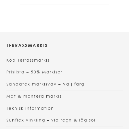
har
flera
varianter.
De
olika
alternativen
TERRASSMARKIS
kan
väljas
Köp Terrassmarkis
på
produktsidan
Prislista – 50% Markiser
Sandatex markisväv – Välj färg
Mät & montera markis
Teknisk information
Sunflex vinkling – vid regn & låg sol