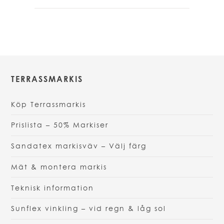
har
flera
varianter.
De
olika
alternativen
TERRASSMARKIS
kan
väljas
Köp Terrassmarkis
på
produktsidan
Prislista – 50% Markiser
Sandatex markisväv – Välj färg
Mät & montera markis
Teknisk information
Sunflex vinkling – vid regn & låg sol