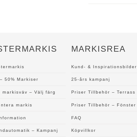
kan
väljas
på
produktsidan
STERMARKIS
MARKISREA
termarkis
Kund- & Inspirationsbilde
a – 50% Markiser
25-års kampanj
 markisväv – Välj färg
Priser Tillbehör – Terrass
ntera markis
Priser Tillbehör – Fönster
information
FAQ
indautomatik – Kampanj
Köpvillkor