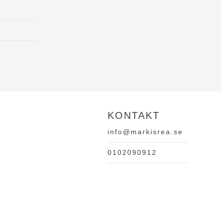
KONTAKT
info@markisrea.se
0102090912