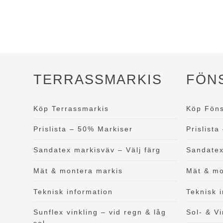
TERRASSMARKIS
FÖN
Köp Terrassmarkis
Köp Föns
Prislista – 50% Markiser
Prislist
Sandatex markisväv – Välj färg
Sandatex
Mät & montera markis
Mät & mo
Teknisk information
Teknisk 
Sunflex vinkling – vid regn & låg
Sol- & V